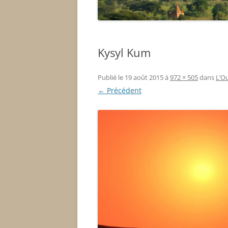
Kysyl Kum
Publié le
19 août 2015
à
972 × 505
dans
L’Ou
← Précédent