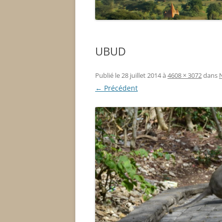
UBUD
Publié le
28 juillet 2014
à
4608 × 3072
dans
N
← Précédent