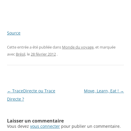
Source
Cette entrée a été publiée dans
Monde du voyage
, et marquée
avec
Brésil
, le
28 février 2012
.
Navigation
←
TraceDirecte ou Trace
Move, Learn, Eat !
→
des
Directe ?
articles
Laisser un commentaire
Vous devez
vous connecter
pour publier un commentaire.