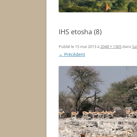
IHS etosha (8)
Publié le
15 mai 2013
à
2048 × 1365
dans
Sa
← Précédent