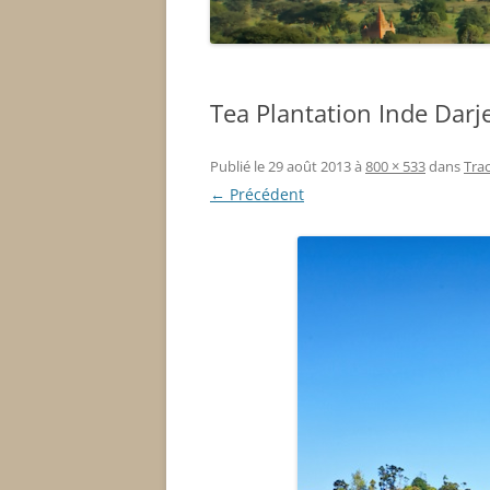
Tea Plantation Inde Darj
Publié le
29 août 2013
à
800 × 533
dans
Trac
← Précédent