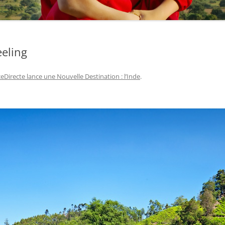
eeling
eDirecte lance une Nouvelle Destination : l’Inde
.